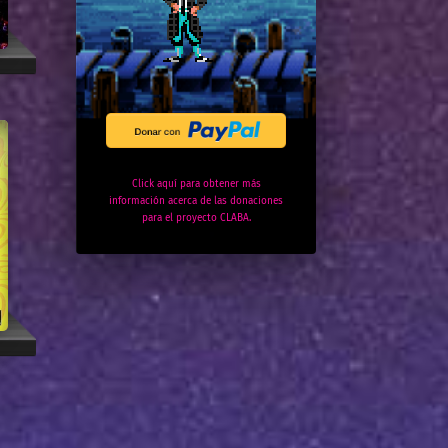
Click aquí para obtener más
información acerca de las donaciones
para el proyecto CLABA.