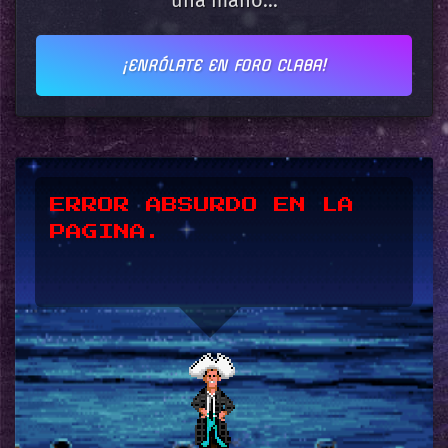
una mano...
¡ENRÓLATE EN FORO CLABA!
*UPSSS*