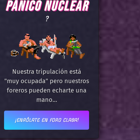
PÁNICO NUCLEAR
?
Nuestra tripulación está
"muy ocupada" pero nuestros
foreros pueden echarte una
mano...
¡ENRÓLATE EN FORO CLABA!