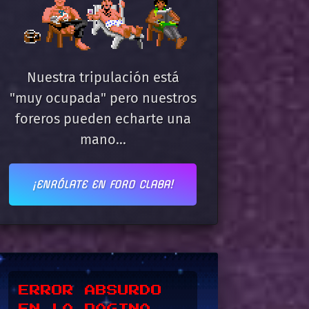
Nuestra tripulación está
"muy ocupada" pero nuestros
foreros pueden echarte una
mano...
¡ENRÓLATE EN FORO CLABA!
*UPSSS*