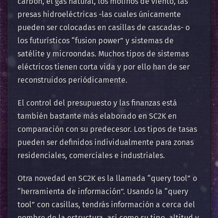
carbón, el gas natural, los
molinos de viento
, las
presas hidroeléctricas -las cuales únicamente
pueden ser colocadas en casillas de cascadas- o
los futurísticos “fusion power” y
sistemas
de
satélite y microondas. Muchos tipos de sistemas
eléctricos tienen corta vida y por ello han de ser
reconstruidos periódicamente.
El control del presupuesto y las finanzas está
también bastante más elaborado en SC2K en
comparación con su predecesor. Los tipos de tasas
pueden ser definidos individualmente para zonas
residenciales, comerciales e industriales.
Otra novedad en SC2K es la llamada “query tool” o
“herramienta de información”. Usando la “query
tool” con casillas, tendrás información a cerca del
nombre de la estructura, así como su
tipo
, altitud y