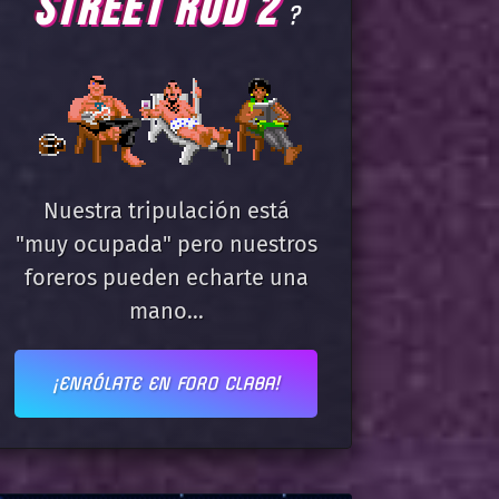
STREET ROD 2
?
Nuestra tripulación está
"muy ocupada" pero nuestros
foreros pueden echarte una
mano...
¡ENRÓLATE EN FORO CLABA!