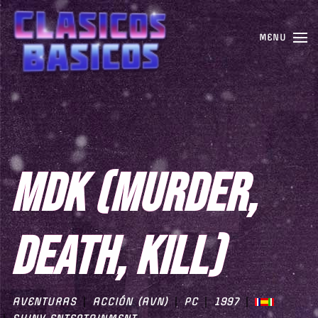
MENU
MDK (MURDER,
DEATH, KILL)
AVENTURAS
ACCIÓN (AVN)
PC
1997