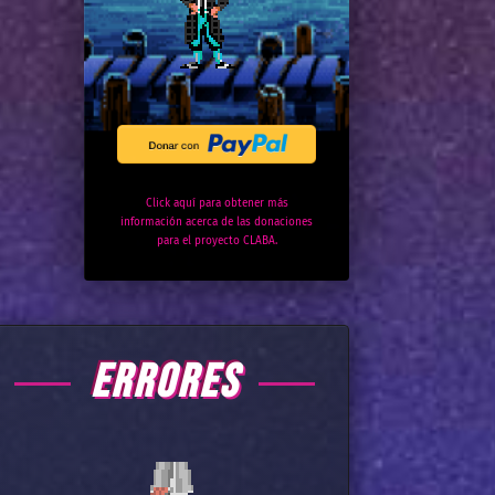
Click aquí para obtener más
información acerca de las donaciones
para el proyecto CLABA.
ERRORES