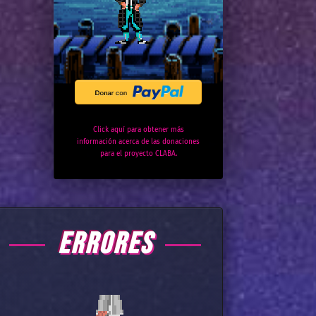
Click aquí para obtener más
información acerca de las donaciones
para el proyecto CLABA.
ERRORES