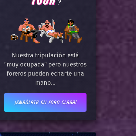
TOUR
?
Nuestra tripulación está
"muy ocupada" pero nuestros
foreros pueden echarte una
mano...
¡ENRÓLATE EN FORO CLABA!