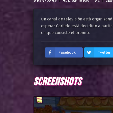
AVENTURAS
ACCIÓN (AVN)
PC
200
Un canal de televisión está organizand
esperar Garfield está decidido a parti
en que consiste el premio.
Facebook
Twitter
SCREENSHOTS