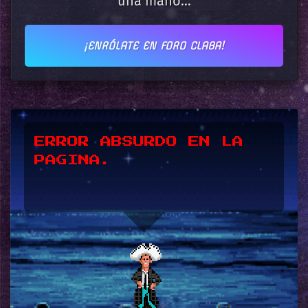
una mano...
¡ENRÓLATE EN FORO CLABA!
*UPSSS*