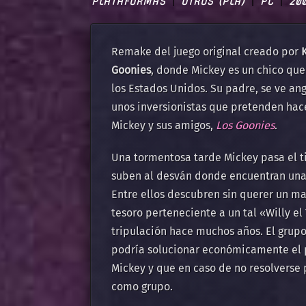
PLATAFORMAS
OTROS (PLA)
PC
20
Remake del juego original creado por
Goonies
, donde Mickey es un chico que
los Estados Unidos. Su padre, se ve an
unos inversionistas que pretenden hac
Mickey y sus amigos,
Los Goonies
.
Una tormentosa tarde Mickey pasa el t
suben al desván donde encuentran una 
Entre ellos descubren sin querer un m
tesoro perteneciente a un tal «Willy el
tripulación hace muchos años. El grupo
podría solucionar económicamente el 
Mickey y que en caso de no resolverse 
como grupo.