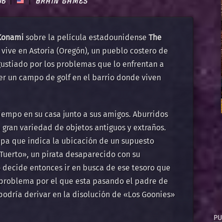
06
BRAIN GAMES
Konami
sobre la película estadounidense
The
 vive en Astoria (Oregón), un pueblo costero de
gustiado por los problemas que lo enfrentan a
er un campo de golf en el barrio donde viven
iempo en su casa junto a sus amigos. Aburridos
gran variedad de objetos antiguos y extraños.
apa que indica la ubicación de un supuesto
 Tuerto», un pirata desaparecido con su
 decide entonces ir en busca de ese tesoro que
problema por el que esta pasando el padre de
podría derivar en la disolución de «Los Goonies»