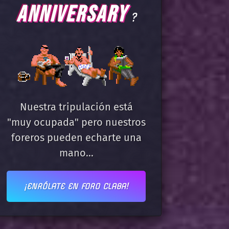
ANNIVERSARY
?
Nuestra tripulación está
"muy ocupada" pero nuestros
foreros pueden echarte una
mano...
¡ENRÓLATE EN FORO CLABA!