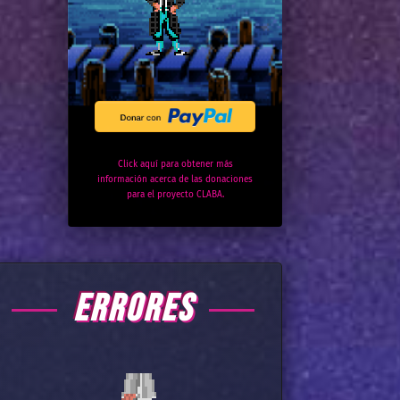
Click aquí para obtener más
información acerca de las donaciones
para el proyecto CLABA.
ERRORES