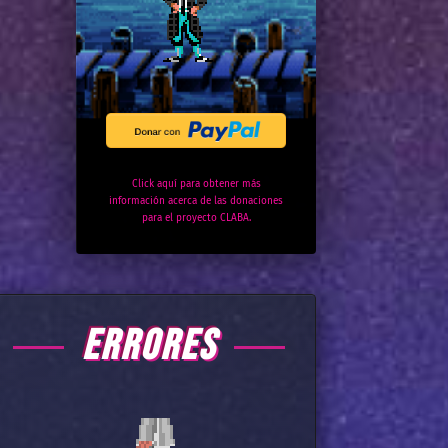
Click aquí para obtener más
información acerca de las donaciones
para el proyecto CLABA.
ERRORES