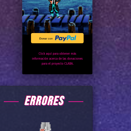
Click aquí para obtener más
información acerca de las donaciones
para el proyecto CLABA.
ERRORES