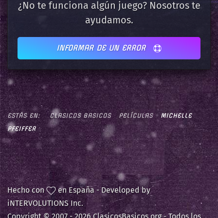
¿No te funciona algún juego? Nosotros te
ayudamos.
INFORMAR DE UN ERROR
ESTÁS EN:
CLASICOS BASICOS
PELÍCULAS
MICHELLE
PFEIFFER
Hecho con
en España - Developed by
iNTERVOLUTIONS Inc.
Copyright © 2007 -
2026 ClasicosBasicos.org - Todos los