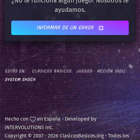
¿No te funciona algún juego? Nosotros te
ayudamos.
INFORMAR DE UN ERROR
ESTÁS EN:
CLASICOS BASICOS
JUEGOS
ACCIÓN (ROL)
SYSTEM SHOCK
Hecho con
en España - Developed by
iNTERVOLUTIONS Inc.
Copyright © 2007 -
2026 ClasicosBasicos.org - Todos los