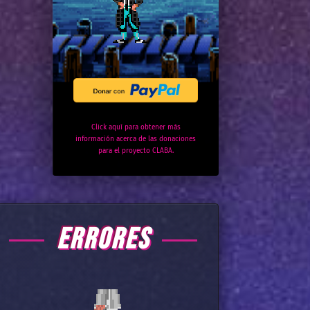
Click aquí para obtener más
información acerca de las donaciones
para el proyecto CLABA.
ERRORES