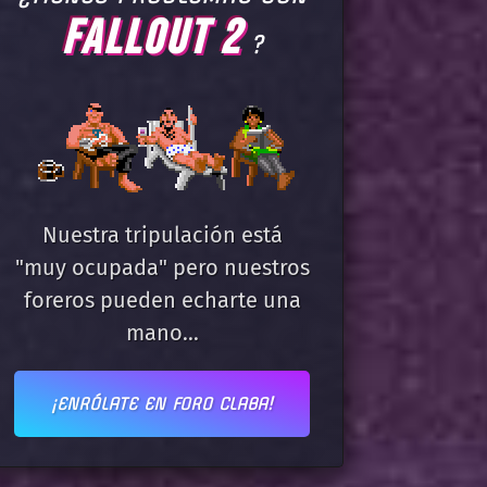
FALLOUT 2
?
Nuestra tripulación está
"muy ocupada" pero nuestros
foreros pueden echarte una
mano...
¡ENRÓLATE EN FORO CLABA!