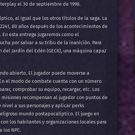
nterplay el 30 de septiembre de 1998.
ptico, al igual que los otros títulos de la saga. La
o 2241, 80 años después de los acontecimientos de
a. En esta entrega jugaremos como el
ucha por salvar a su tribu de la inanición. Para
ón del Jardín del Edén (GECK), una máquina capaz
undo abierto. El jugador puede moverse a
 En el modo de combate cuenta con un número
arar, comprobar su equipo, recargar, etc. Los
 o misiones recompensan al jugador con puntos de
 nivel a sus personajes y aplicar perks
eligroso mundo postapocalíptico. El juego en
r con los habitantes y organizaciones locales para
a los NPC.