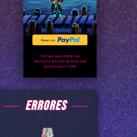
Click aquí para obtener más
información acerca de las donaciones
para el proyecto CLABA.
ERRORES