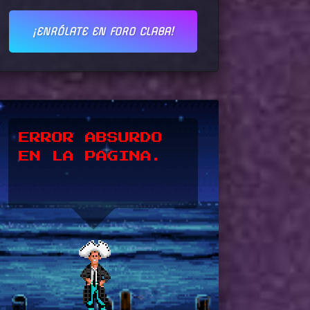
¡ENRÓLATE EN FORO CLABA!
*UPSSS*