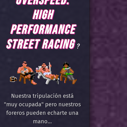
OVERSPEED:
HIGH
PERFORMANCE
STREET RACING
?
Nuestra tripulación está
"muy ocupada" pero nuestros
foreros pueden echarte una
mano...