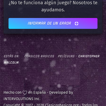
¿No te funciona algún juego? Nosotros te
ayudamos.
INFORMAR DE UN ERROR
ESTÁS EN:
CLASICOS BASICOS
PELÍCULAS
CHRISTOPHER
MALCOLM
Hecho con
en España - Developed by
iNTERVOLUTIONS Inc.
Copyright © 2007 -
2026 ClasicosBasicos.org - Todos los