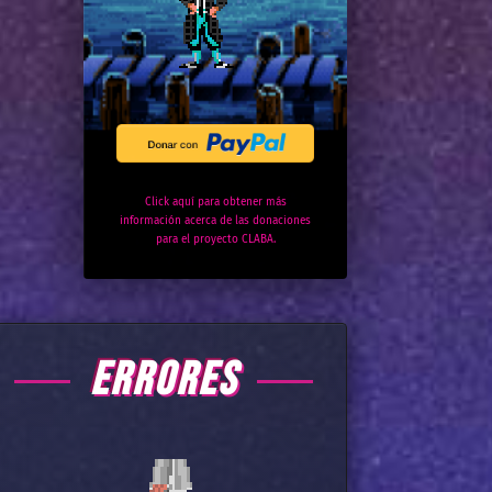
Click aquí para obtener más
información acerca de las donaciones
para el proyecto CLABA.
ERRORES