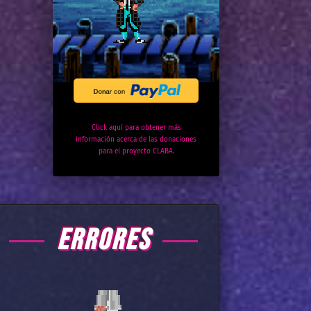
Click aquí para obtener más
información acerca de las donaciones
para el proyecto CLABA.
ERRORES