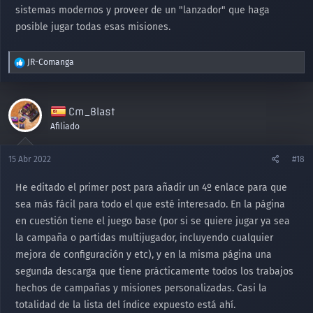
sistemas modernos y proveer de un "lanzador" que haga
posible jugar todas esas misiones.
R
JR-Comanga
e
a
c
Cm_Blast
c
i
Afiliado
o
n
15 Abr 2022
#18
e
s
He editado el primer post para añadir un 4º enlace para que
:
sea más fácil para todo el que esté interesado. En la página
en cuestión tiene el juego base (por si se quiere jugar ya sea
la campaña o partidas multijugador, incluyendo cualquier
mejora de configuración y etc), y en la misma página una
segunda descarga que tiene prácticamente todos los trabajos
hechos de campañas y misiones personalizadas. Casi la
totalidad de la lista del índice expuesto está ahí.