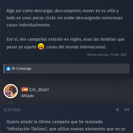
Algo así como descargar, descomprimir, mover en su sitio y
todo en unos pocos clicks sin andar descargando numerosas
cosas individualmente.
Eso si, mis campañas estarán en inglés, esas las tendrías que
pasar yo aparte
, cosas del mundo internacional.
Última edición:
15 Abr 2022
R
JR-Comanga
e
a
c
Cm_Blast
c
i
Afiliado
o
n
13 Jul 2022
#19
e
s
Quiero añadir la última campaña que he realizado.
:
"Infestación Tleilaxu", que utiliza nuevos elementos que no se