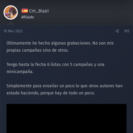
a
c
Cm_Blast
c
i
Afiliado
o
n
10 Mar 2022
#15
e
s
Últimamente he hecho algunas grabaciones. No son mis
:
propias campañas sino de otros.
Tengo hasta la fecha 6 listas con 5 campañas y una
minicampaña.
Simplemente para enseñar un poco lo que otros autores han
estado haciendo, porque hay de todo un poco.