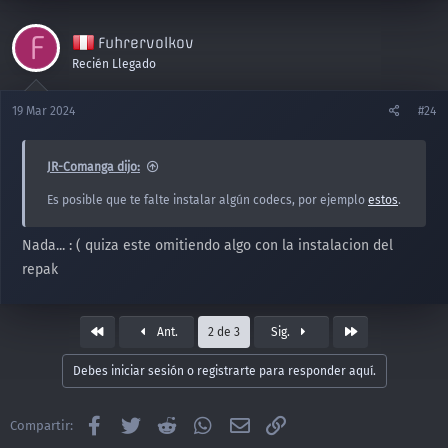
F
Fuhrervolkov
Recién Llegado
19 Mar 2024
#24
JR-Comanga dijo:
Es posible que te falte instalar algún codecs, por ejemplo
estos
.
Nada... : ( quiza este omitiendo algo con la instalacion del
repak
Primero
Último
Ant.
2 de 3
Sig.
Debes iniciar sesión o registrarte para responder aquí.
Facebook
Twitter
Reddit
WhatsApp
Email
Enlace
Compartir: