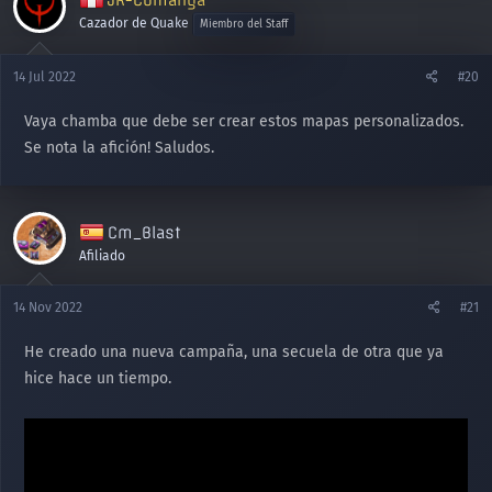
JR-Comanga
c
i
Cazador de Quake
Miembro del Staff
o
n
14 Jul 2022
#20
e
s
Vaya chamba que debe ser crear estos mapas personalizados.
:
Se nota la afición! Saludos.
Cm_Blast
Afiliado
14 Nov 2022
#21
He creado una nueva campaña, una secuela de otra que ya
hice hace un tiempo.