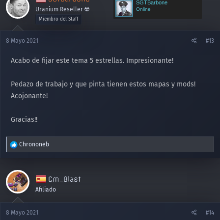
SGTBarbone
Uranium Reseller ☢️
Online
Miembro del Staff
8 Mayo 2021
#13
Acabo de fijar este tema 5 estrellas. Impresionante!
Pedazo de trabajo y que pinta tienen estos mapas y mods!
Acojonante!
Gracias!!
R
Chrononeb
e
a
c
Cm_Blast
c
i
Afiliado
o
n
8 Mayo 2021
#14
e