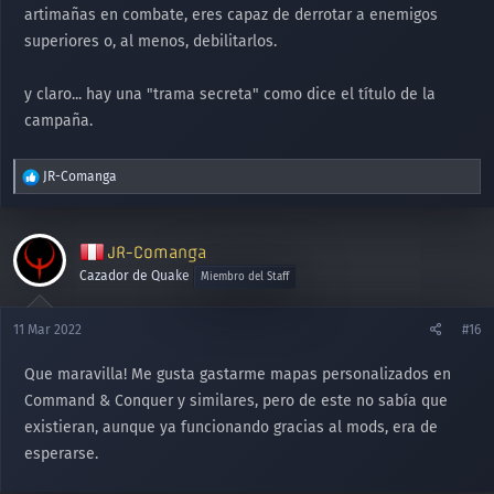
artimañas en combate, eres capaz de derrotar a enemigos
superiores o, al menos, debilitarlos.
y claro... hay una "trama secreta" como dice el título de la
campaña.
R
JR-Comanga
e
a
c
JR-Comanga
c
i
Cazador de Quake
Miembro del Staff
o
n
11 Mar 2022
#16
e
s
Que maravilla! Me gusta gastarme mapas personalizados en
:
Command & Conquer y similares, pero de este no sabía que
existieran, aunque ya funcionando gracias al mods, era de
esperarse.