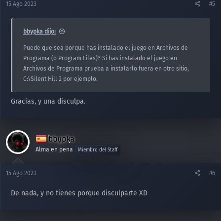
15 Ago 2023
#5
e
s
:
bbypka dijo:
Puede que sea porque has instalado el juego en Archivos de
Programa (o Program Files)? Si has instalado el juego en
Archivos de Programa prueba a instalarlo fuera en otro sitio,
C:\Silent Hill 2 por ejemplo.
Gracias, y una disculpa.
bbypka
Alma en pena
Miembro del Staff
15 Ago 2023
#6
De nada, y no tienes porque disculparte XD