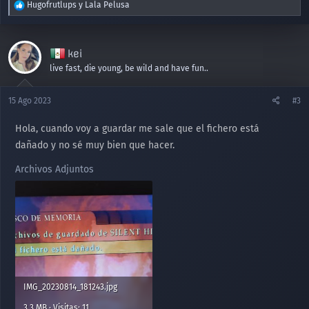
R
Hugofrutlups
y
Lala Pelusa
e
a
c
kei
c
i
live fast, die young, be wild and have fun..
o
n
15 Ago 2023
#3
e
s
Hola, cuando voy a guardar me sale que el fichero está
:
dañado y no sé muy bien que hacer.
Archivos Adjuntos
IMG_20230814_181243.jpg
3,3 MB · Visitas: 11