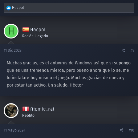
R
Hecpol
e
a
c
H
Hecpol
c
i
Recién Llegado
o
n
11 Dic 2023
#9
e
s
Muchas gracias, es el antivirus de Windows así que si supongo
:
que es una tremenda mierda, pero bueno ahora que lo se, me
lo instalare hoy mismo el juego. Muchas gracias de nuevo y
por estar tan activo. Un saludo, Héctor
Atomic_rat
Neófito
11 Mayo 2024
#10