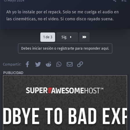
15 Mayo 2024
#12
Ah yo lo instale por el repack. Solo se me cuelga el audio en
las cineméticas, no el video. Si como disco rayado suena.
Último
1 de 3
Sig.
Debes iniciar sesión o registrarte para responder aquí.
Facebook
Twitter
Reddit
WhatsApp
Email
Enlace
Compartir: