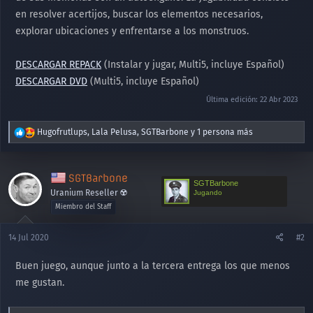
en resolver acertijos, buscar los elementos necesarios,
explorar ubicaciones y enfrentarse a los monstruos.
DESCARGAR REPACK
(Instalar y jugar, Multi5, incluye Español)
DESCARGAR DVD
(Multi5, incluye Español)
Última edición:
22 Abr 2023
R
Hugofrutlups
,
Lala Pelusa
,
SGTBarbone
y 1 persona más
e
a
c
SGTBarbone
c
SGTBarbone
Uranium Reseller ☢️
Jugando
i
o
Miembro del Staff
n
e
14 Jul 2020
#2
s
:
Buen juego, aunque junto a la tercera entrega los que menos
me gustan.