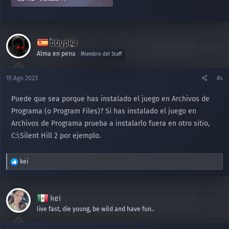
bbypka
Alma en pena
Miembro del Staff
15 Ago 2023
#4
Puede que sea porque has instalado el juego en Archivos de
Programa (o Program Files)? Si has instalado el juego en
Archivos de Programa prueba a instalarlo fuera en otro sitio,
C:\Silent Hill 2 por ejemplo.
R
kei
e
a
c
kei
c
i
live fast, die young, be wild and have fun..
o
n