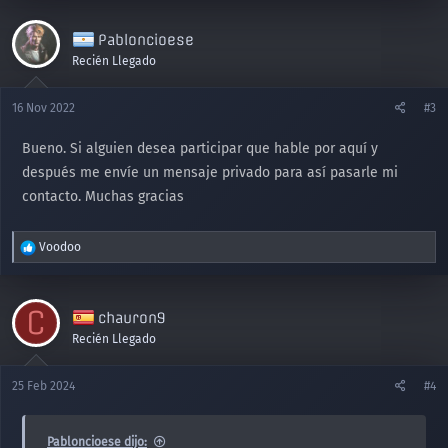
a
c
Pabloncioese
c
i
Recién Llegado
o
n
16 Nov 2022
#3
e
s
Bueno. Si alguien desea participar que hable por aquí y
:
después me envíe un mensaje privado para así pasarle mi
contacto. Muchas gracias
R
Voodoo
e
a
c
C
chauron9
c
i
Recién Llegado
o
n
25 Feb 2024
#4
e
s
:
Pabloncioese dijo: