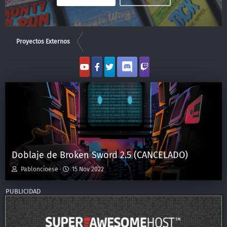
Proyectos Externos
Doblaje de Broken Sword 2.5 (CANCELADO)
I
S
Pabloncioese
15 Nov 2022
n
t
i
a
c
r
i
t
a
d
d
a