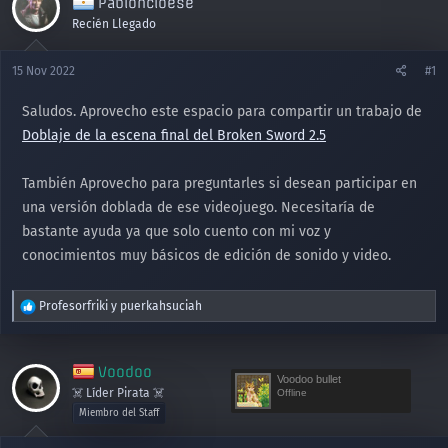
Pabloncioese
Recién Llegado
15 Nov 2022
#1
Saludos. Aprovecho este espacio para compartir un trabajo de
Doblaje de la escena final del Broken Sword 2.5
También Aprovecho para preguntarles si desean participar en
una versión doblada de ese videojuego. Necesitaría de
bastante ayuda ya que solo cuento con mi voz y
conocimientos muy básicos de edición de sonido y video.
R
Profesorfriki
y
puerkahsuciah
e
a
c
Voodoo
c
Voodoo bullet
☠️ Líder Pirata ☠️
Offline
i
o
Miembro del Staff
n