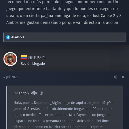
recomendaría más pero solo si sigues mi primer consejo. Un
juego que entretiene bastante y que lo puedes conseguir en
steam, o en cierta página enemiga de esta, es Just Cause 2 y 3.
Ambos me gustan demasiado porque van directo a la acción
R
APAP221
e
a
c
APAP221
c
i
Recién Llegado
o
n
4 Jul 2026
#3
e
s
:
Fulanito V: dijo:
Hola, pues... Depende. ¿Algún juego de aquí o en general? ¿Que
genero? Si estás aquí probablemente tengas una PC de recursos
bajos o medios. Te recomiendo los Max Payne, es un juego de
disparos en tercera persona con la mecánica de bullet time
(tiempo bala como en Matrix) otro título (de aquí) que te