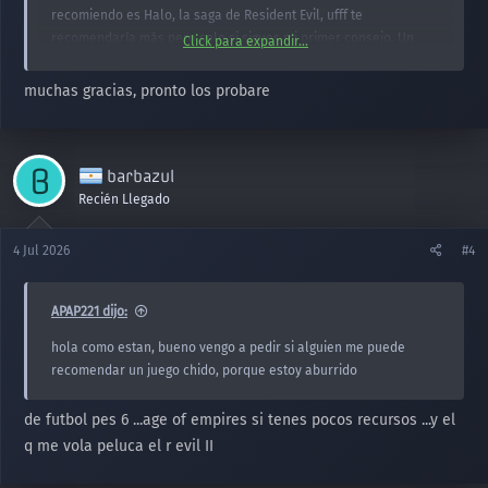
recomiendo es Halo, la saga de Resident Evil, ufff te
recomendaría más pero solo si sigues mi primer consejo. Un
Click para expandir...
juego que entretiene bastante y que lo puedes conseguir en
steam, o en cierta página enemiga de esta, es Just Cause 2 y 3.
muchas gracias, pronto los probare
Ambos me gustan demasiado porque van directo a la acción
B
barbazul
Recién Llegado
4 Jul 2026
#4
APAP221 dijo:
hola como estan, bueno vengo a pedir si alguien me puede
recomendar un juego chido, porque estoy aburrido
de futbol pes 6 ...age of empires si tenes pocos recursos ...y el
q me vola peluca el r evil II