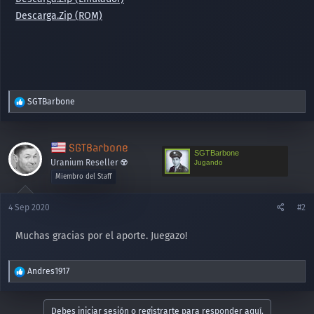
Descarga.Zip (ROM)
R
SGTBarbone
e
a
c
SGTBarbone
c
SGTBarbone
Uranium Reseller ☢️
Jugando
i
o
Miembro del Staff
n
e
4 Sep 2020
#2
s
:
Muchas gracias por el aporte. Juegazo!
R
Andres1917
e
a
c
Debes iniciar sesión o registrarte para responder aquí.