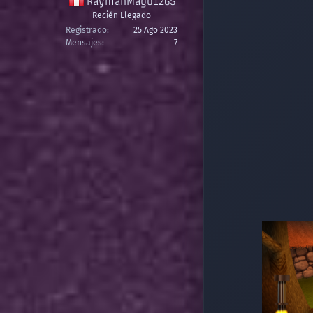
RaymanMago1265
Recién Llegado
Registrado
25 Ago 2023
Mensajes
7