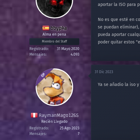
aportar la ISO para p
No es que esté en co
se puedan eliminar), 
bbypka
pueda aportar cualqui
Alma en pena
poder quitar estos "e
Miembro del Staff
Registrado
31 Mayo 2020
Mensajes
4.093
31 Dic 2023
OP
Ya se añadio la iso y
RaymanMago1265
Recién Llegado
Registrado
25 Ago 2023
Mensajes
7