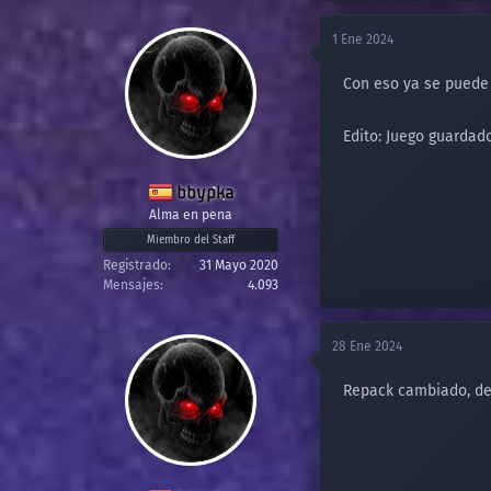
1 Ene 2024
Con eso ya se puede t
Edito: Juego guardado
bbypka
Alma en pena
Miembro del Staff
Registrado
31 Mayo 2020
Mensajes
4.093
28 Ene 2024
Repack cambiado, deb