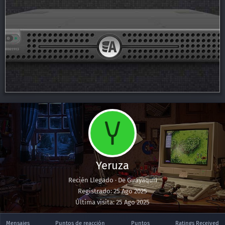
Y
Yeruza
Recién Llegado
·
De
Guayaquil
Registrado
25 Ago 2025
Última visita
25 Ago 2025
Mensajes
Puntos de reacción
Puntos
Ratings Received