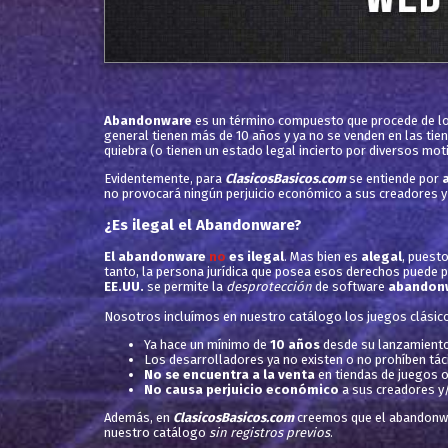
Abandonware
es un término compuesto que procede de lo
general tienen más de 10 años y ya no se venden en las ti
quiebra (o tienen un estado legal incierto por diversos mot
Evidentemente, para
ClasicosBasicos.com
se entiende por
no provocará ningún perjuicio económico a sus creadores y
¿Es ilegal el Abandonware?
El abandonware
no
es ilegal
. Mas bien es
alegal
, puest
tanto, la persona jurídica que posea esos derechos puede pr
EE.UU.
se permite la
desprotección
de software
abandon
Nosotros incluímos en nuestro catálogo los juegos clásic
Ya hace un mínimo de
10 años
desde su lanzamiento
Los desarrolladores ya no existen o no prohíben tác
No se encuentra a la venta
en tiendas de juegos o 
No causa perjuicio económico
a sus creadores y/
Además, en
ClasicosBasicos.com
creemos que el abandonwar
nuestro catálogo
sin registros previos
.