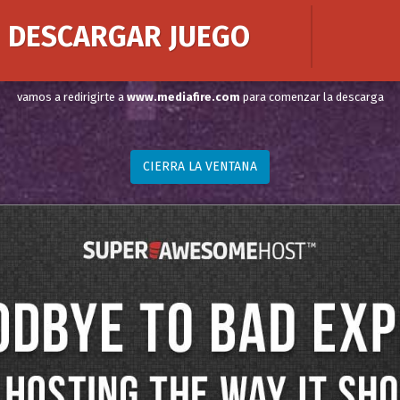
DESCARGAR JUEGO
vamos a redirigirte a
www.mediafire.com
para comenzar la descarga
CIERRA LA VENTANA