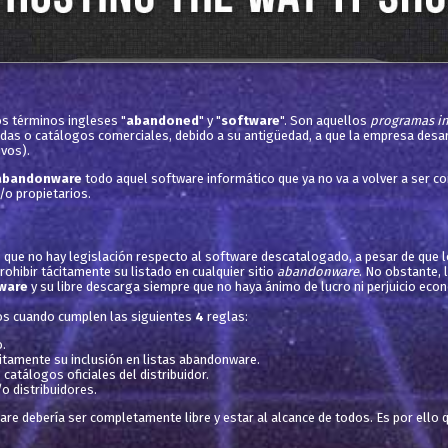
s términos ingleses "
abandoned
" y "
software
". Son aquellos
programas i
endas o catálogos comerciales, debido a su antigüedad, a que la empresa desa
ivos).
abandonware
todo aquel software informático que ya no va a volver a ser co
/o propietarios.
o que no hay legislación respecto al software descatalogado, a pesar de que 
ohibir tácitamente su listado en cualquier sitio
abandonware
. No obstante, 
ware
y su libre descarga siempre que no haya ánimo de lucro ni perjuicio eco
os cuando cumplen las siguientes
4
reglas:
.
itamente su inclusión en listas abandonware.
catálogos oficiales del distribuidor.
o distribuidores.
e debería ser completamente libre y estar al alcance de todos. Es por ello 